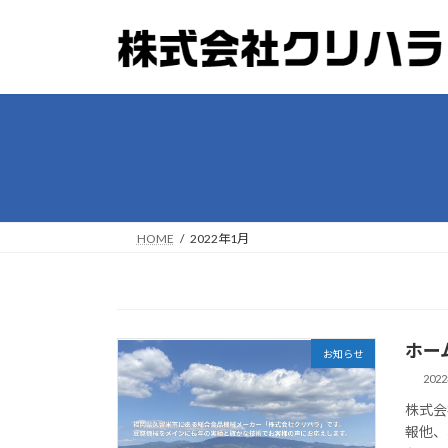
コ
ナ
ン
ビ
テ
ゲ
ン
ー
ツ
シ
へ
ョ
ス
ン
キ
に
ッ
移
プ
動
HOME
2022年1月
ホー
お知らせ
202
株式会
報他、