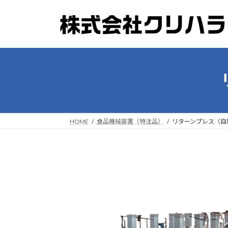
コ
ナ
ン
ビ
テ
ゲ
ン
ー
ツ
シ
へ
ョ
ス
ン
キ
に
ッ
移
プ
動
HOME
食品機械装置（特注品）
リターンプレス（自